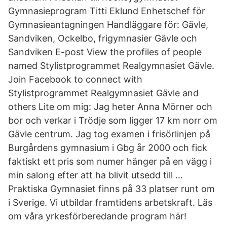
Gymnasieprogram Titti Eklund Enhetschef för
Gymnasieantagningen Handläggare för: Gävle,
Sandviken, Ockelbo, frigymnasier Gävle och
Sandviken E-post View the profiles of people
named Stylistprogrammet Realgymnasiet Gävle.
Join Facebook to connect with
Stylistprogrammet Realgymnasiet Gävle and
others Lite om mig: Jag heter Anna Mörner och
bor och verkar i Trödje som ligger 17 km norr om
Gävle centrum. Jag tog examen i frisörlinjen på
Burgårdens gymnasium i Gbg år 2000 och fick
faktiskt ett pris som numer hänger på en vägg i
min salong efter att ha blivit utsedd till …
Praktiska Gymnasiet finns på 33 platser runt om
i Sverige. Vi utbildar framtidens arbetskraft. Läs
om våra yrkesförberedande program här!