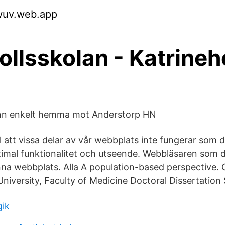
swuv.web.app
llsskolan - Katrine
ann enkelt hemma mot Anderstorp HN
ll att vissa delar av vår webbplats inte fungerar som d
ptimal funktionalitet och utseende. Webbläsaren som
nna webbplats. Alla A population-based perspective. O
University, Faculty of Medicine Doctoral Dissertation 
gik