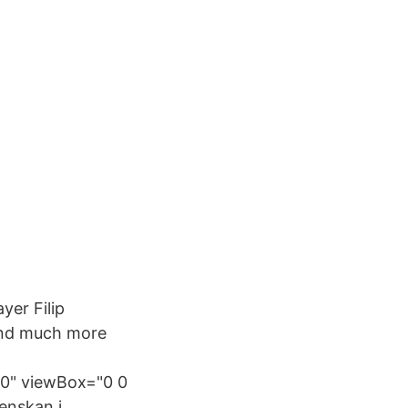
yer Filip
 and much more
40" viewBox="0 0
enskan i