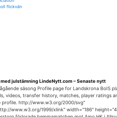
nciation
oll flickvän
 med julstämning LindeNytt.com – Senaste nytt
gående säsong Profile page for Landskrona BoIS pla
s, videos, transfer history, matches, player ratings
he profile. http://www.w3.org/2000/svg"
http://www.w3.org/1999/xlink" width="186" height="
rstorp förlorade hemmamatchen mot Amo HK i Allsv