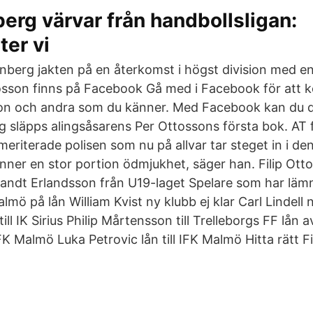
berg värvar från handbollsligan:
ter vi
enberg jakten på en återkomst i högst division med en 
osson finns på Facebook Gå med i Facebook för att 
on och andra som du känner. Med Facebook kan du del
g släpps alingsåsarens Per Ottossons första bok. AT f
riterade polisen som nu på allvar tar steget in i den 
änner en stor portion ödmjukhet, säger han. Filip Ott
randt Erlandsson från U19-laget Spelare som har lämn
lmö på lån William Kvist ny klubb ej klar Carl Lindell n
ll IK Sirius Philip Mårtensson till Trelleborgs FF lån a
IFK Malmö Luka Petrovic lån till IFK Malmö Hitta rätt Fi