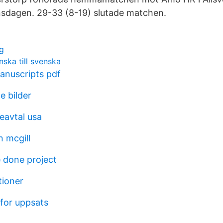
nsdagen. 29-33 (8-19) slutade matchen.
ng
nska till svenska
anuscripts pdf
e bilder
eavtal usa
n mcgill
e done project
tioner
 for uppsats