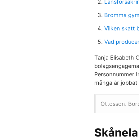
Länsförsäkri
Bromma gym
Vilken skatt 
Vad producer
Tanja Elisabeth 
bolagsengageman
Personnummer Ink
många år jobbat 
Ottosson. Bor
Skånela