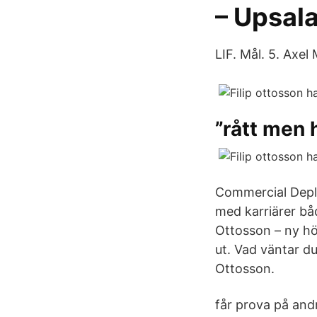
– Upsal
LIF. Mål. 5. Ax
”rått men h
Commercial Deplo
med karriärer båd
Ottosson – ny hö
ut. Vad väntar du
Ottosson.
får prova på andr