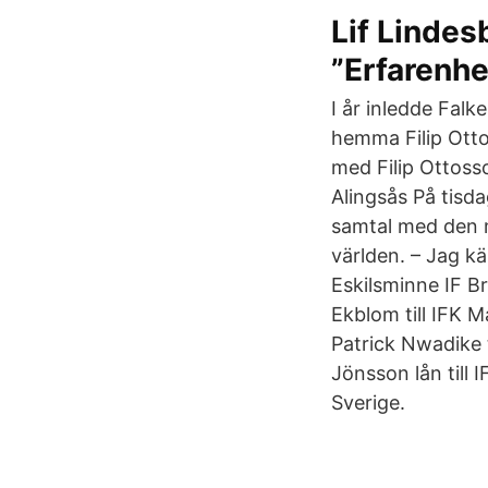
Lif Lindes
”Erfarenhe
I år inledde Falk
hemma Filip Ott
med Filip Ottoss
Alingsås På tisda
samtal med den me
världen. – Jag k
Eskilsminne IF B
Ekblom till IFK Ma
Patrick Nwadike ti
Jönsson lån till 
Sverige.