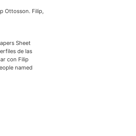
p Ottosson. Filip,
papers Sheet
rfiles de las
r con Filip
 people named