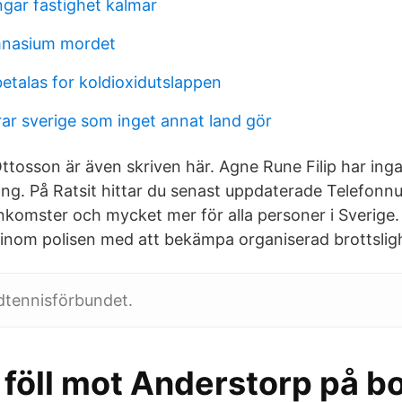
ngar fastighet kalmar
nasium mordet
betalas for koldioxidutslappen
ar sverige som inget annat land gör
Ottosson är även skriven här. Agne Rune Filip har ing
g. På Ratsit hittar du senast uppdaterade Telefon
omster och mycket mer för alla personer i Sverige.
inom polisen med att bekämpa organiserad brottslig
dtennisförbundet.
 föll mot Anderstorp på b