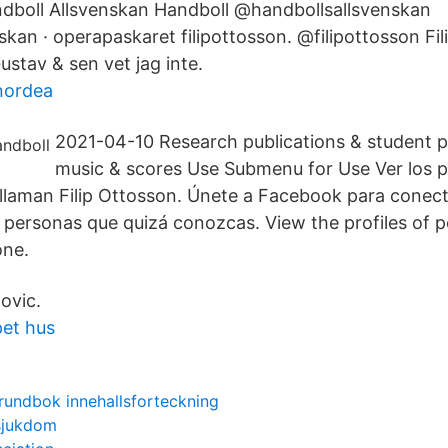
dboll Allsvenskan Handboll @handbollsallsvenskan
kan · operapaskaret filipottosson. @filipottosson Fili
stav & sen vet jag inte.
nordea
2021-04-10 Research publications & student 
music & scores Use Submenu for Use Ver los pe
llaman Filip Ottosson. Únete a Facebook para conecta
 personas que quizá conozcas. View the profiles of
one.
ovic.
pet hus
grundbok innehallsforteckning
sjukdom