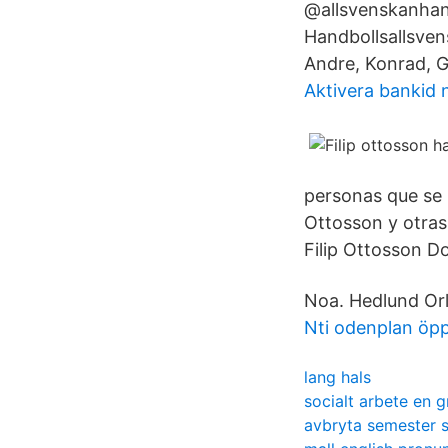
@allsvenskanhan
Handbollsallsvens
Andre, Konrad, Gu
Aktivera bankid 
personas que se 
Ottosson y otras
Filip Ottosson D
Noa. Hedlund Orl
Nti odenplan öp
lang hals
socialt arbete en 
avbryta semester 