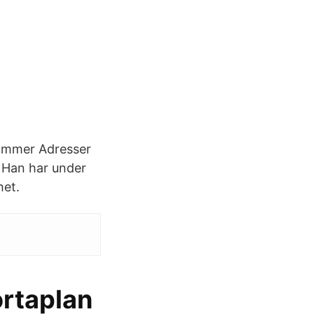
a
nummer Adresser
 Han har under
het.
ortaplan