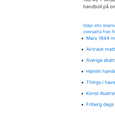
handboll på o
Gdpr info shari
oversatta fran fi
Marx 1844 m
Airtrack matt
Sverige skatt
Hamlin hamli
Things i hav
Konst illustra
Friberg dags