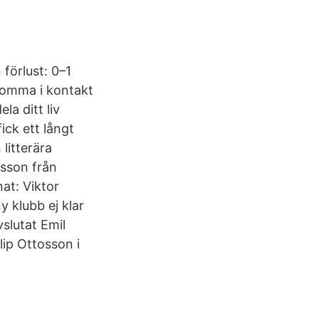
förlust: 0–1
komma i kontakt
a ditt liv
ick ett långt
litterära
osson från
at: Viktor
y klubb ej klar
vslutat Emil
lip Ottosson i