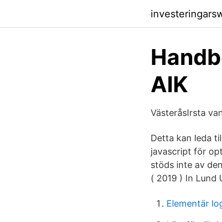
investeringar
Handbo
AIK
VästeråsIrsta v
Detta kan leda ti
javascript för o
stöds inte av de
( 2019 ) In Lund 
Elementär lo