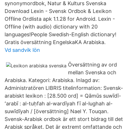
synonymordbok, Natur & Kulturs Svenska
Download Lexin - Svensk Ordbok & Lexikon
Offline Ordlista apk 1.1.28 for Android. Lexin -
Offline (with audio) dictionary with 20
languages!People Swedish-English dictionary!
Gratis översättning EngelskaKA Arabiska.
Vd sandvik lön
Översättning av ord
mellan Svenska och
Arabiska. Kategori: Arabiska. Inlagd av:
Administratören LIBRIS titelinformation: Svensk-
arabiskt lexikon : [28.500 ord] = Qāmūs suwīdī-
ʻarabī : al-tuḥfah al-wardīyah fī al-lughah al-
suwīdīyah / [översättning] Nael Y. Touqan.
Svensk-Arabisk ordbok är ett stort bidrag till det
Arabisk språket. Det är extremt omfattande och