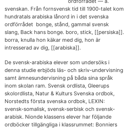
ordförrådet — a.
svenskan. Från fornsvensk tid till 1900-talet kom
hundratals arabiska lånord in i det svenska
ordförrådet bonge, stånd, gammal svensk
slang, Back hans bonge. boro, stick, [[persiska]].
borra, knulla hon käkar med dig, hon är
intresserad av dig, [[arabiska]].
De svensk-arabiska elever som undersöks i
denna studie erbjöds läs- och skriv-undervisning
samt ämnesundervisning på båda sina språk
inom skolan ram. Svensk ordlista, Gleerups
skolordlista, Natur & Kulturs Svenska ordbok,
Norstedts första svenska ordbok, LEXIN:
svensk-somalisk, svensk-serbisk och svensk-
arabisk. Nionde klassens elever har följande
ordböcker tillgängliga i klassrummet: Bonniers