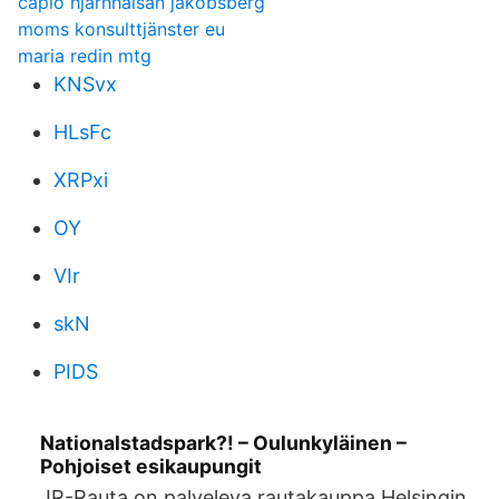
capio hjarnhalsan jakobsberg
moms konsulttjänster eu
maria redin mtg
KNSvx
HLsFc
XRPxi
OY
VIr
skN
PIDS
Nationalstadspark?! – Oulunkyläinen –
Pohjoiset esikaupungit
JR-Rauta on palveleva rautakauppa Helsingin