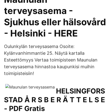
terveysasema -
Sjukhus eller hälsovård
- Helsinki - HERE
Oulunkylän terveysasema Osoite:
Kylänvanhimmantie 25. Näytä kartalla
Esteettömyys Vertaa toimipisteen Maunulan
terveysasema hinnastoa kaupunkisi muihin
toimipisteisiin!
HELSINGFORS
STAD Å R S B E R Ä T T E L S E
- PDF Gratis