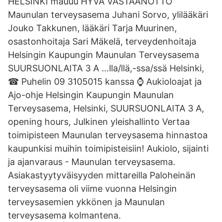
HELSINKI mauuu HYVÄ VASTAANOTTO
Maunulan terveysasema Juhani Sorvo, ylilääkäri
Jouko Takkunen, lääkäri Tarja Muurinen,
osastonhoitaja Sari Mäkelä, terveydenhoitaja
Helsingin Kaupungin Maunulan Terveysasema
SUURSUONLAITA 3 A …lla/llä,-ssa/ssä Helsinki,
☎ Puhelin 09 3105015 kanssa ⌚ Aukioloajat ja
Ajo-ohje Helsingin Kaupungin Maunulan
Terveysasema, Helsinki, SUURSUONLAITA 3 A,
opening hours, Julkinen yleishallinto Vertaa
toimipisteen Maunulan terveysasema hinnastoa
kaupunkisi muihin toimipisteisiin! Aukiolo, sijainti
ja ajanvaraus - Maunulan terveysasema.
Asiakastyytyväisyyden mittareilla Paloheinän
terveysasema oli viime vuonna Helsingin
terveysasemien ykkönen ja Maunulan
terveysasema kolmantena.