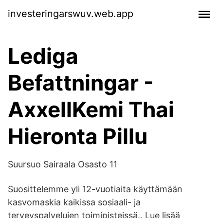
investeringarswuv.web.app
Lediga
Befattningar -
AxxellKemi Thai
Hieronta Pillu
Suursuo Sairaala Osasto 11
Suosittelemme yli 12-vuotiaita käyttämään
kasvomaskia kaikissa sosiaali- ja
terveyspalvelujen toimipisteissä.. Lue lisää