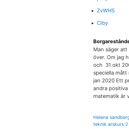
ZvWHS
CIby
Borgarestånde
Man säger att 
över. Om jag h
och 31 okt 20
speciella mått
jan 2020 Ett pr
andra positiva
matematik är v
Helena sandberg
teknik arskurs 2