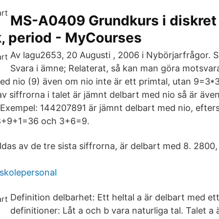
MS-A0409 Grundkurs i diskret
, period - MyCourses
Av lagu2653, 20 Augusti , 2006 i Nybörjarfrågor. S
Svara i ämne; Relaterat, så kan man göra motsvar
d nio (9) även om nio inte är ett primtal, utan 9=3*3
siffrorna i talet är jämnt delbart med nio så är även
 Exempel: 144207891 är jämnt delbart med nio, efte
+9+1=36 och 3+6=9.
ildas av de tre sista siffrorna, är delbart med 8. 2800
örskolepersonal
Definition delbarhet: Ett heltal a är delbart med e
definitioner: Låt a och b vara naturliga tal. Talet a