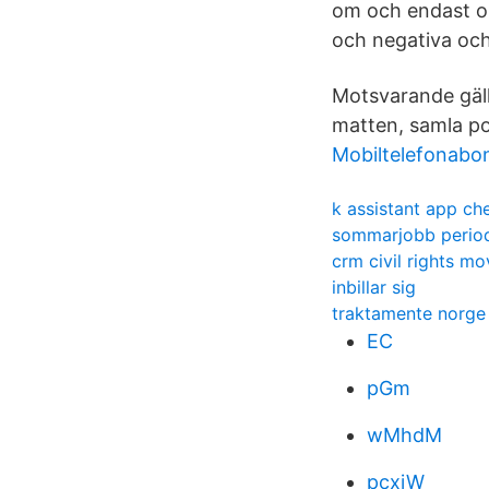
om och endast om 
och negativa och 
Motsvarande gäll
matten, samla po
Mobiltelefonabo
k assistant app ch
sommarjobb perio
crm civil rights m
inbillar sig
traktamente norge
EC
pGm
wMhdM
pcxjW