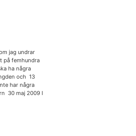
som jag undrar
det på femhundra
ska ha några
längden och 13
inte har några
ern 30 maj 2009 I