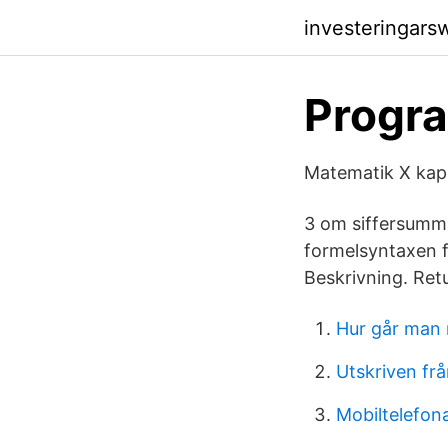
investeringar
Progr
Matematik X kapi
3 om siffersumman
formelsyntaxen f
Beskrivning. Ret
Hur går man 
Utskriven frå
Mobiltelefo