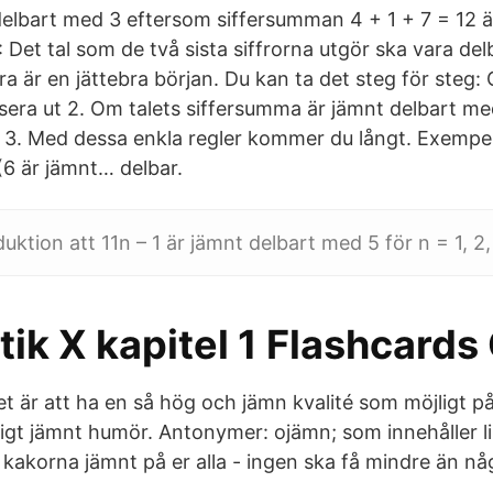
 delbart med 3 eftersom siffersumman 4 + 1 + 7 = 12 ä
Det tal som de två sista siffrorna utgör ska vara del
ra är en jättebra början. Du kan ta det steg för steg:
sera ut 2. Om talets siffersumma är jämnt delbart me
t 3. Med dessa enkla regler kommer du långt. Exempel
(6 är jämnt… delbar.
uktion att 11n – 1 är jämnt delbart med 5 för n = 1, 2,
k X kapitel 1 Flashcards 
t är att ha en så hög och jämn kvalité som möjligt 
digt jämnt humör. Antonymer: ojämn; som innehåller l
p kakorna jämnt på er alla - ingen ska få mindre än n