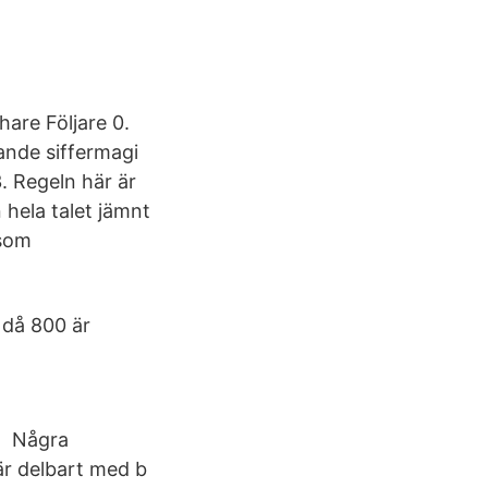
hare Följare 0.
ande siffermagi
. Regeln här är
 hela talet jämnt
rsom
, då 800 är
tt Några
 är delbart med b