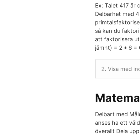
Ex: Talet 417 är
Delbarhet med 4: 
primtalsfaktorise
så kan du faktori
att faktorisera u
jämnt) = 2 * 6 = 
2. Visa med ind
Matemati
Delbart med Måle
anses ha ett väl
överallt Dela up