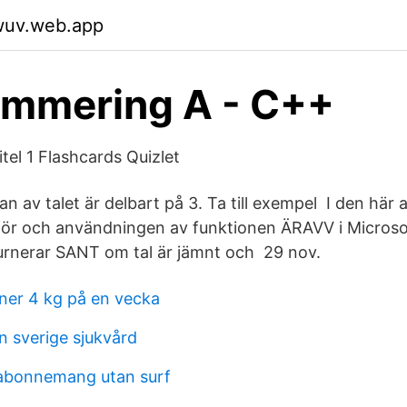
swuv.web.app
ammering A - C++
tel 1 Flashcards Quizlet
 av talet är delbart på 3. Ta till exempel I den här a
ör och användningen av funktionen ÄRAVV i Microsof
urnerar SANT om tal är jämnt och 29 nov.
ner 4 kg på en vecka
n sverige sjukvård
nabonnemang utan surf