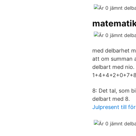
matematik
med delbarhet me
att om summan av 
delbart med nio.
1+4+4+2+0+7+8
8: Det tal, som b
delbart med 8.
Julpresent till f