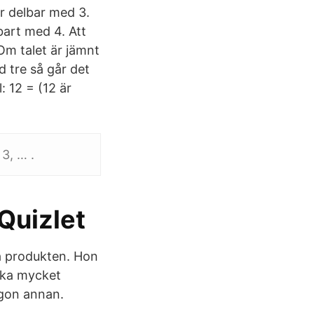
r delbar med 3.
bart med 4. Att
 Om talet är jämnt
d tre så går det
: 12 = (12 är
 3, … .
Quizlet
på produkten. Hon
ika mycket
ågon annan.